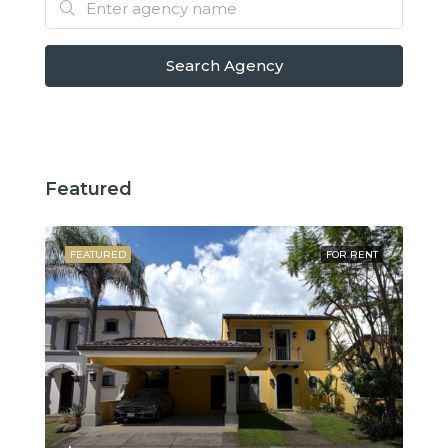
Search Agency
Featured
SALE
FEATURED
FOR RENT
FE