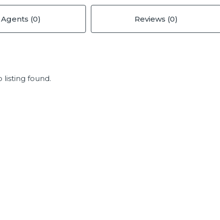
Agents (0)
Reviews (0)
 listing found.
FEATURED
F
$110,000