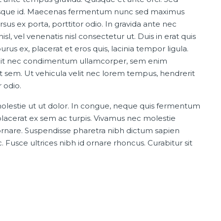
lerisque id. Maecenas fermentum nunc sed maximus
ursus ex porta, porttitor odio. In gravida ante nec
, vel venenatis nisl consectetur ut. Duis in erat quis
us ex, placerat et eros quis, lacinia tempor ligula.
e, elit nec condimentum ullamcorper, sem enim
ut sem. Ut vehicula velit nec lorem tempus, hendrerit
 odio.
olestie ut ut dolor. In congue, neque quis fermentum
 placerat ex sem ac turpis. Vivamus nec molestie
ornare. Suspendisse pharetra nibh dictum sapien
usce ultrices nibh id ornare rhoncus. Curabitur sit