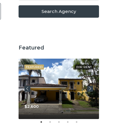
Search Agency
Featured
OR SALE
FEATURED
FOR RENT
FEATURED
$3,800
$2,600