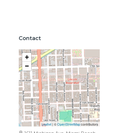
Contact
+
−
Leaflet
| ©
OpenStreetMap
contributors