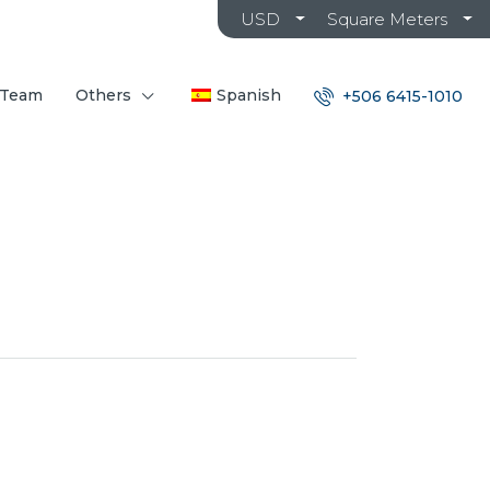
USD
Square Meters
 Team
Others
Spanish
+506 6415-1010