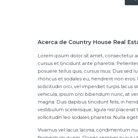
Acerca de Country House Real Est
Lorem ipsum dolor sit amet, consectetur ad
cursus et tincidunt ante pharetra. Pellentesq
posuere tellus quis, cursus risus. Duis sed l
rhoncus et sodales eu, hendrerit non eros. 
sollicitudin orci, vel imperdiet turpis lacus
vehicula, ipsum orci bibendum nunc, at ves
magna. Duis dapibus tincidunt felis, in hen
vestibulum scelerisque, ligula nisl placerat
sollicitudin leo sodales pharetra. Nulla ege
Vivamus vel lacus lacinia, condimentum nunc
fermentum quam. Donec semper purus ut a