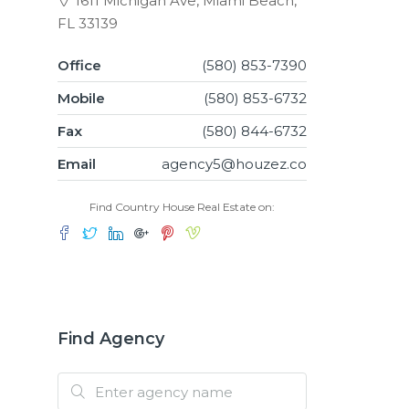
1611 Michigan Ave, Miami Beach,
FL 33139
Office
(580) 853-7390
Mobile
(580) 853-6732
Fax
(580) 844-6732
Email
agency5@houzez.co
Find Country House Real Estate on:
Find Agency