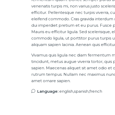
venenatis turpis mi, non varius justo sce
efficitur. Pellentesque nec turpis viverra, c
eleifend commodo. Cras gravida interdum nisl
dui imperdiet pretium et eu purus. Fusce pur
Mauris eu efficitur ligula. Sed scelerisqu
commodo ligula, ut porttitor purus turpis 
aliquam sapien lacinia. Aenean quis efficitur
Vivamus quis ligula nec diam fermentum m
tincidunt, metus augue viverra tortor, quis
sapien. Maecenas aliquet sit amet odio et 
rutrum tempus. Nullam nec maximus nunc. F
amet ornare sapien.
Language:
english,spanish,french