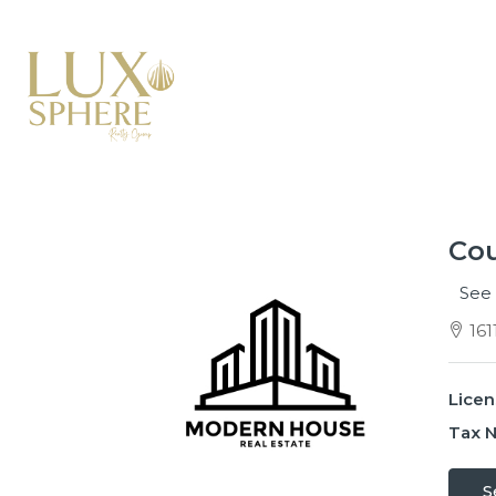
Cou
See 
161
Licen
Tax 
S