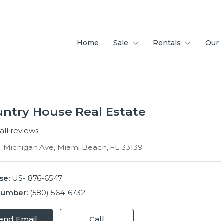
Home
Sale
Rentals
Our
ntry House Real Estate
all reviews
1 Michigan Ave, Miami Beach, FL 33139
se:
US- 876-6547
Number:
(580) 564-6732
end Email
Call