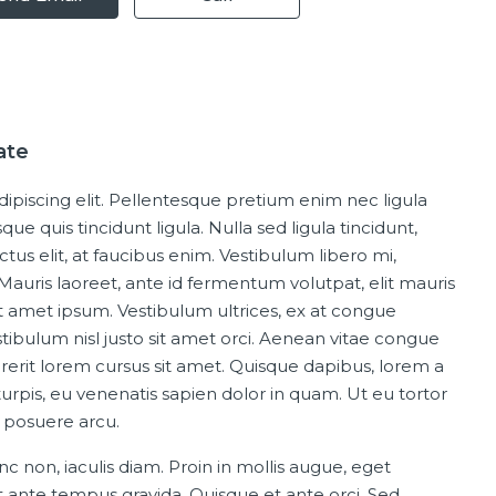
ate
ipiscing elit. Pellentesque pretium enim nec ligula
ue quis tincidunt ligula. Nulla sed ligula tincidunt,
uctus elit, at faucibus enim. Vestibulum libero mi,
Mauris laoreet, ante id fermentum volutpat, elit mauris
 sit amet ipsum. Vestibulum ultrices, ex at congue
tibulum nisl justo sit amet orci. Aenean vitae congue
drerit lorem cursus sit amet. Quisque dapibus, lorem a
 turpis, eu venenatis sapien dolor in quam. Ut eu tortor
t posuere arcu.
 non, iaculis diam. Proin in mollis augue, eget
nte tempus gravida. Quisque et ante orci. Sed