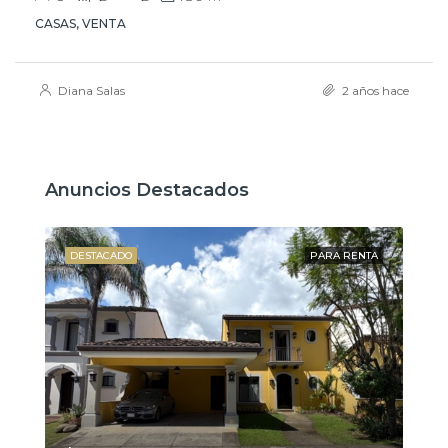
CASAS, VENTA
Diana Salas
2 años hace
Anuncios Destacados
NTA
DESTACADO
PARA RENTA
DE