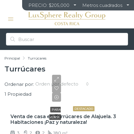
PRECIO: $205,000
Metros cuadrados
Principal
Turrúcares
Turrúcares
Orden por defecto
Ordenar por:
1 Propiedad
$240,000
DESTACADO
PARA
Venta de casa en Turrúcares de Alajuela. 3
VENTA
Habitaciones ¡Paz y naturaleza!
3
2
2
180
m²