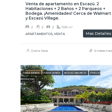
Venta de apartamento en Escazú. 2
Habitaciones + 2 Baños + 2 Parqueos +
Bodega. ¡Amenidades! Cerca de Walmart
y Escazú Village.
2
2
2
106
m²
Mas Detalles
APARTAMENTOS, VENTA
Diana Salas
6 meses hac
DESTACADO
PARA RENTA
PARA VENTA
NUEVO ANUNCIO
PRECIO
REDUCIDO