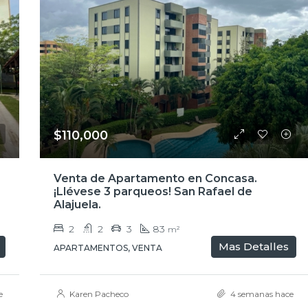
$110,000
$110,000
Venta de Apartamento en Concasa.
¡Llévese 3 parqueos! San Rafael de
Alajuela.
2
2
3
83
m²
Mas Detalles
APARTAMENTOS, VENTA
e
Karen Pacheco
4 semanas hace