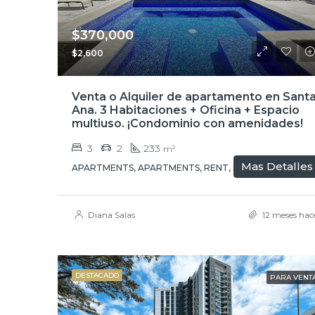
$370,000
$2,600
Venta o Alquiler de apartamento en Sant
Ana. 3 Habitaciones + Oficina + Espacio
multiuso. ¡Condominio con amenidades!
3
2
233
m²
Mas Detalles
APARTMENTS, APARTMENTS, RENT, SALE
Diana Salas
12 meses hac
DESTACADO
PARA VENT