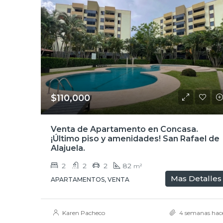
$110,000
Venta de Apartamento en Concasa.
¡Último piso y amenidades! San Rafael de
Alajuela.
2
2
2
82
m²
Mas Detalles
APARTAMENTOS, VENTA
Karen Pacheco
4 semanas hac