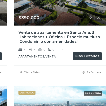
$390,000
a
Venta de apartamento en Santa Ana. 3
Habitaciones + Oficina + Espacio multiuso.
¡Condominio con amenidades!
3
3
2
261
m²
Mas Detalles
APARTAMENTOS, VENTA
e
Diana Salas
1 año hace
DESTACADO
A
PARA VENTA