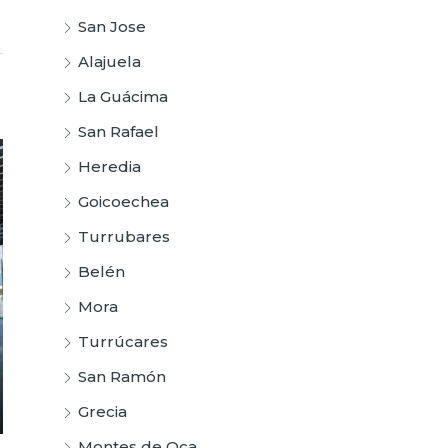
San Jose
Alajuela
La Guácima
San Rafael
Heredia
Goicoechea
Turrubares
Belén
Mora
Turrúcares
San Ramón
Grecia
Montes de Oca