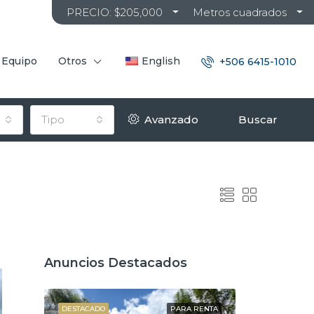
PRECIO: $205,000
Metros cuadrados
 Equipo
Otros
English
+506 6415-1010
Tipo
Avanzado
Buscar
Anuncios Destacados
 VENTA
DESTACADO
PARA RENTA
DESTACADO