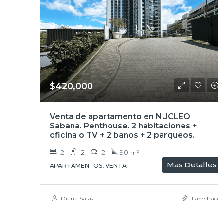
$420,000
Venta de apartamento en NUCLEO
Sabana. Penthouse. 2 habitaciones +
oficina o TV + 2 baños + 2 parqueos.
2
2
2
90
m²
Mas Detalles
APARTAMENTOS, VENTA
Diana Salas
1 año hac