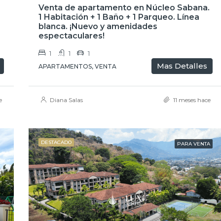
Venta de apartamento en Núcleo Sabana.
1 Habitación + 1 Baño + 1 Parqueo. Línea
blanca. ¡Nuevo y amenidades
espectaculares!
1
1
1
Mas Detalles
APARTAMENTOS, VENTA
e
Diana Salas
11 meses hace
DESTACADO
PARA VENTA