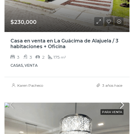
$230,000
Casa en venta en La Guácima de Alajuela / 3
habitaciones + Oficina
3
3
2
175
m²
CASAS, VENTA
Karen Pacheco
3 años hace
PARA VENTA