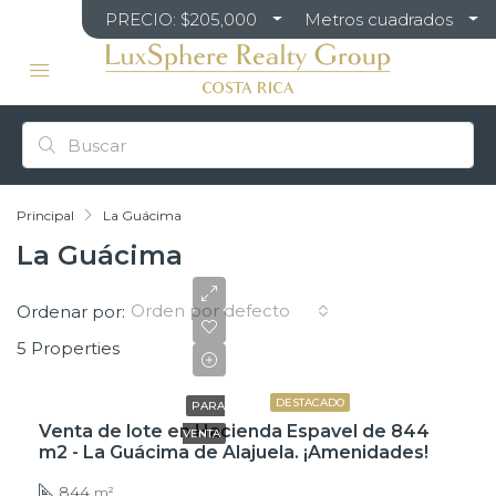
PRECIO: $205,000
Metros cuadrados
Principal
La Guácima
La Guácima
Orden por defecto
Ordenar por:
5 Properties
$157,000
DESTACADO
PARA
Venta de lote en Hacienda Espavel de 844
VENTA
m2 - La Guácima de Alajuela. ¡Amenidades!
844
m²