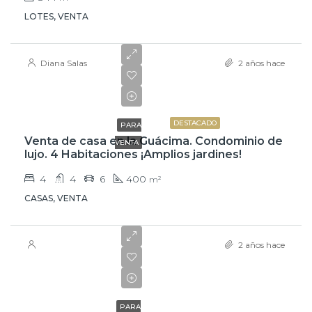
LOTES, VENTA
Diana Salas
2 años hace
$765,000
DESTACADO
PARA
Venta de casa en la Guácima. Condominio de
VENTA
lujo. 4 Habitaciones ¡Amplios jardines!
4
4
6
400
m²
CASAS, VENTA
2 años hace
$4,200
PARA