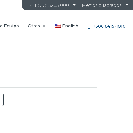
PRECIO: $205,000
Metros cuadrados
o Equipo
Otros
English
+506 6415-1010