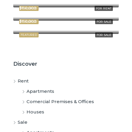
$110,000
FEATURED
FOR RENT
$110,000
FEATURED
FOR SALE
FEATURED
FOR SALE
Discover
Rent
Apartments
Comercial Premises & Offices
Houses
Sale