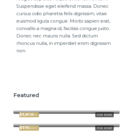
Suspendisse eget eleifend massa. Donec
cursus odio pharetra felis dignissim, vitae
euismod ligula congue. Morbi sapien erat,
convallis a magna id, facilisis congue justo.
Donec nec mauris nulla. Sed dictum
rhoncus nulla, in imperdiet enim dignissim
non.
Featured
$2,600
$3,800
FEATURED
FOR RENT
$775
FEATURED
FOR RENT